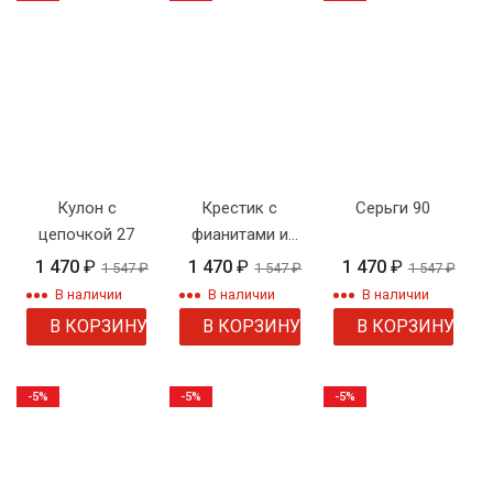
Кулон с
Крестик с
Серьги 90
цепочкой 27
фианитами и
цепочкой
1 470
₽
1 470
₽
1 470
₽
1 547
₽
1 547
₽
1 547
₽
В наличии
В наличии
В наличии
В КОРЗИНУ
В КОРЗИНУ
В КОРЗИНУ
-5%
-5%
-5%