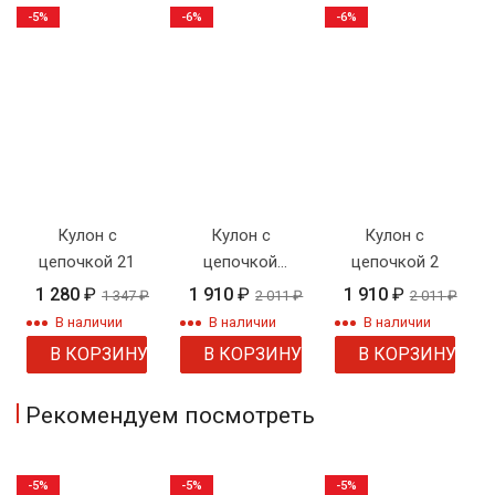
-5%
-6%
-6%
Кулон с
Кулон с
Кулон с
цепочкой 21
цепочкой
цепочкой 2
"Сердце
1 280
₽
1 910
₽
1 910
₽
1 347
₽
2 011
₽
2 011
₽
ангела"
В наличии
В наличии
В наличии
В КОРЗИНУ
В КОРЗИНУ
В КОРЗИНУ
Рекомендуем посмотреть
-5%
-5%
-5%