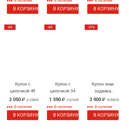
В наличии
В наличии
В наличии
В КОРЗИНУ
В КОРЗИНУ
В КОРЗИНУ
-6%
-6%
-21%
Кулон с
Кулон с
Кулон знак
цепочкой 49
цепочкой 34
зодиака
стрелец с
2 050
₽
1 590
₽
3 900
₽
2 158
₽
1 674
₽
4 900
₽
цепочкой
В наличии
В наличии
В наличии
В КОРЗИНУ
В КОРЗИНУ
В КОРЗИНУ