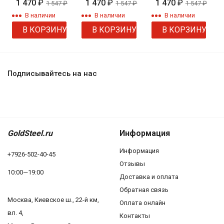
с камнем 2 1 2
1 470
₽
1 470
₽
1 470
₽
1 547
₽
1 547
₽
1 547
₽
1
В наличии
В наличии
В наличии
В КОРЗИНУ
В КОРЗИНУ
В КОРЗИНУ
Подписывайтесь на нас
GoldSteel.ru
Информация
Информация
+7926-502-40-45
Отзывы
10:00—19:00
Доставка и оплата
Обратная связь
Москва, Киевское ш., 22-й км,
Оплата онлайн
вл. 4,
Контакты