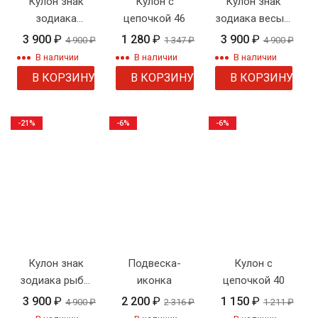
Кулон знак
Кулон с
Кулон знак
зодиака
цепочкой 46
зодиака весы с
близнецы с
цепочкой
3 900
₽
1 280
₽
3 900
₽
4 900
₽
1 347
₽
4 900
₽
цепочкой
В наличии
В наличии
В наличии
В КОРЗИНУ
В КОРЗИНУ
В КОРЗИНУ
-21%
-6%
-6%
Кулон знак
Подвеска-
Кулон с
зодиака рыбы
иконка
цепочкой 40
с цепочкой
3 900
₽
2 200
₽
1 150
₽
4 900
₽
2 316
₽
1 211
₽