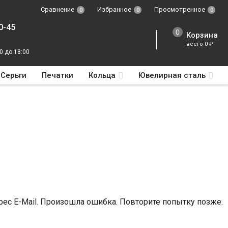
Сравнение
Избранное
Просмотренное
0
0
0
0-45
Корзина
всего
0
₽
0 до 18:00
Серьги
Печатки
Кольца
Ювелирная сталь
ес E-Mail.
Произошла ошибка. Повторите попытку позже.