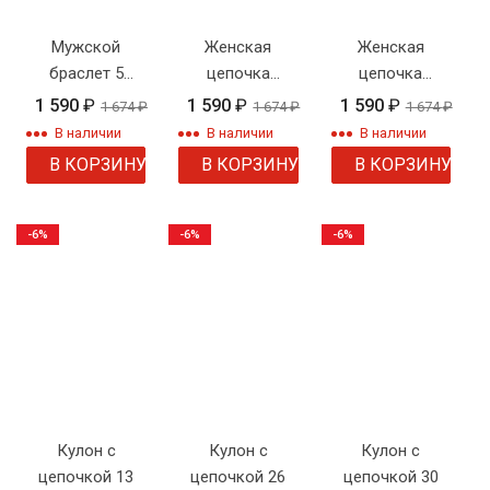
Мужской
Женская
Женская
браслет 5
цепочка
цепочка
Веревка
плетения
плетения
1 590
₽
1 590
₽
1 590
₽
1 674
₽
1 674
₽
1 674
₽
"Двойной
"Шнурок"
В наличии
В наличии
В наличии
панцирь"
В КОРЗИНУ
В КОРЗИНУ
В КОРЗИНУ
-6%
-6%
-6%
Кулон с
Кулон с
Кулон с
цепочкой 13
цепочкой 26
цепочкой 30