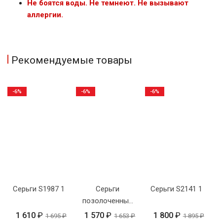
Не боятся воды. Не темнеют. Не вызывают
аллергии.
Рекомендуемые товары
-6%
-6%
-6%
Серьги S1987 1
Серьги
Серьги S2141 1
позолоченные
с камнем 6
1 610
₽
1 570
₽
1 800
₽
1 695
₽
1 653
₽
1 895
₽