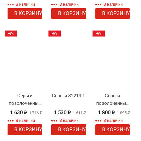
В наличии
В наличии
В наличии
В КОРЗИНУ
В КОРЗИНУ
В КОРЗИНУ
-6%
-6%
-6%
Серьги
Серьги S2213 1
Серьги
позолоченные
позолоченные
с камнем 1 2 1
с камнем 2 2
1 630
₽
1 530
₽
1 800
₽
1 716
₽
1 611
₽
1 895
₽
2
В наличии
В наличии
В наличии
В КОРЗИНУ
В КОРЗИНУ
В КОРЗИНУ