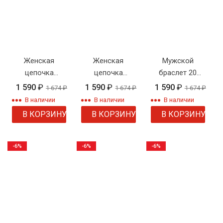
Женская
Женская
Мужской
цепочка
цепочка
браслет 20
плетения
плетения
колос
1 590
₽
1 590
₽
1 590
₽
1 674
₽
1 674
₽
1 674
₽
"Панцирное" с
"Веревка"
В наличии
В наличии
В наличии
рисунком
В КОРЗИНУ
В КОРЗИНУ
В КОРЗИНУ
-6%
-6%
-6%