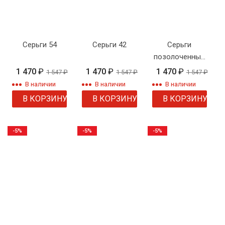
Серьги 54
Серьги 42
Серьги
позолоченные
с камнем 2 1 2
1 470
₽
1 470
₽
1 470
₽
1 547
₽
1 547
₽
1 547
₽
1
В наличии
В наличии
В наличии
В КОРЗИНУ
В КОРЗИНУ
В КОРЗИНУ
-5%
-5%
-5%