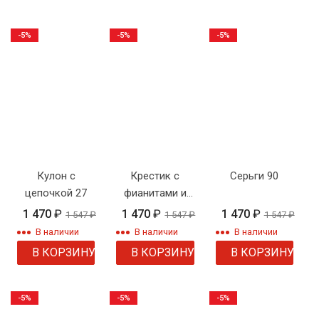
-5%
-5%
-5%
Кулон с
Крестик с
Серьги 90
цепочкой 27
фианитами и
цепочкой
1 470
₽
1 470
₽
1 470
₽
1 547
₽
1 547
₽
1 547
₽
В наличии
В наличии
В наличии
В КОРЗИНУ
В КОРЗИНУ
В КОРЗИНУ
-5%
-5%
-5%