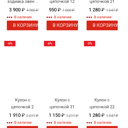
зодиака овен с
цепочкой 12
цепочкой 21
цепочкой
3 900
₽
950
₽
1 280
₽
4 900
₽
1 000
₽
1 347
₽
В наличии
В наличии
В наличии
В КОРЗИНУ
В КОРЗИНУ
В КОРЗИНУ
-6%
-6%
-5%
Кулон с
Кулон с
Кулон с
цепочкой 2
цепочкой 31
цепочкой 22
1 910
₽
1 150
₽
1 280
₽
2 011
₽
1 211
₽
1 347
₽
В наличии
В наличии
В наличии