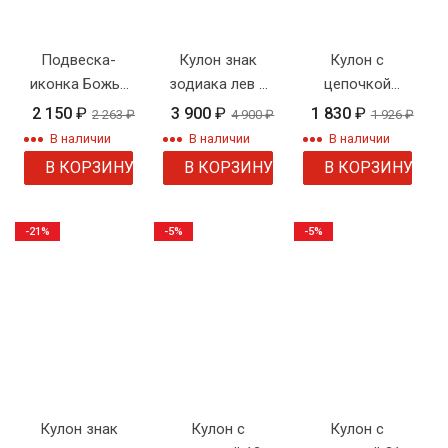
Подвеска-
Кулон знак
Кулон с
иконка Божья
зодиака лев с
цепочкой
Матерь с
цепочкой
"Совушка"
2 150
₽
3 900
₽
1 830
₽
2 263
₽
4 900
₽
1 926
₽
цепочкой
В наличии
В наличии
В наличии
В КОРЗИНУ
В КОРЗИНУ
В КОРЗИНУ
-21%
-5%
-5%
Кулон знак
Кулон с
Кулон с