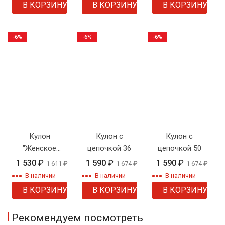
В КОРЗИНУ
В КОРЗИНУ
В КОРЗИНУ
-6%
-6%
-6%
Кулон
Кулон с
Кулон с
"Женское
цепочкой 36
цепочкой 50
сердце с
1 530
₽
1 590
₽
1 590
₽
1 611
₽
1 674
₽
1 674
₽
фианитами"
В наличии
В наличии
В наличии
В КОРЗИНУ
В КОРЗИНУ
В КОРЗИНУ
Рекомендуем посмотреть