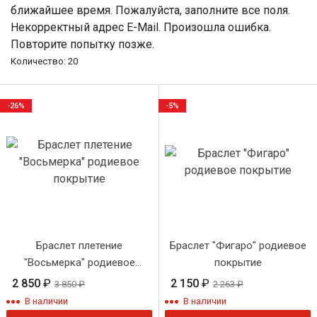
ближайшее время.
Пожалуйста, заполните все поля.
Некорректный адрес E-Mail.
Произошла ошибка.
Повторите попытку позже.
Количество: 20
-26%
-5%
Браслет плетение
Браслет "Фигаро" родиевое
"Восьмерка" родиевое
покрытие
покрытие
2 850
₽
2 150
₽
3 850
₽
2 263
₽
В наличии
В наличии