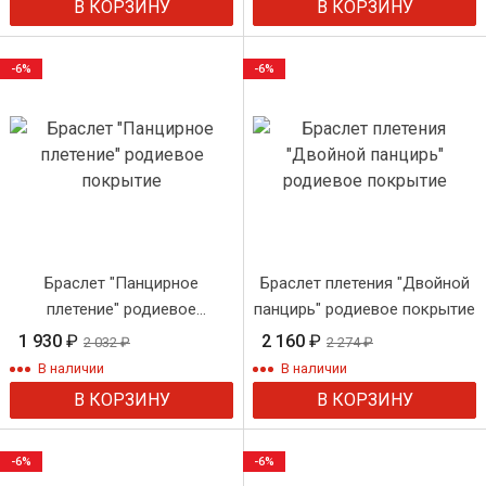
В КОРЗИНУ
В КОРЗИНУ
-6%
-6%
Браслет "Панцирное
Браслет плетения "Двойной
плетение" родиевое
панцирь" родиевое покрытие
покрытие
1 930
₽
2 160
₽
2 032
₽
2 274
₽
В наличии
В наличии
В КОРЗИНУ
В КОРЗИНУ
-6%
-6%