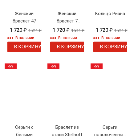
Женский
Женский
Кольцо Риана
браслет 47
браслет 7
веревка
1 720
₽
1 720
₽
1 720
₽
1 811
₽
1 811
₽
1 811
₽
В наличии
В наличии
В наличии
В КОРЗИНУ
В КОРЗИНУ
В КОРЗИНУ
-5%
-5%
-5%
Серьги с
Браслет из
Серьги
белыми
стали Stellnoff
позолоченные