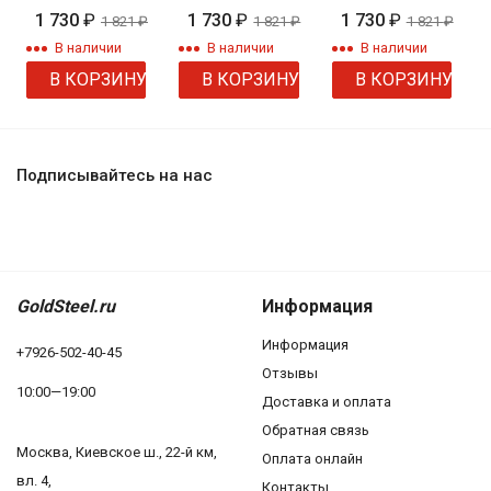
камнями
S41349
1 730
₽
1 730
₽
1 730
₽
1 821
₽
1 821
₽
1 821
₽
"Регина"
В наличии
В наличии
В наличии
В КОРЗИНУ
В КОРЗИНУ
В КОРЗИНУ
Подписывайтесь на нас
GoldSteel.ru
Информация
Информация
+7926-502-40-45
Отзывы
10:00—19:00
Доставка и оплата
Обратная связь
Москва, Киевское ш., 22-й км,
Оплата онлайн
вл. 4,
Контакты