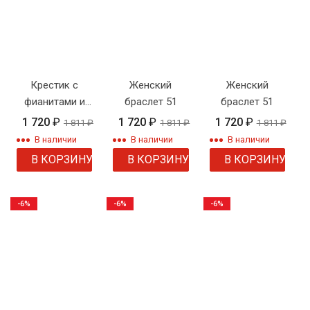
Крестик с
Женский
Женский
фианитами и
браслет 51
браслет 51
цепочкой
1 720
₽
1 720
₽
1 720
₽
1 811
₽
1 811
₽
1 811
₽
В наличии
В наличии
В наличии
В КОРЗИНУ
В КОРЗИНУ
В КОРЗИНУ
-6%
-6%
-6%