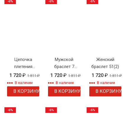
-6%
-6%
-6%
Цепочка
Мужской
Женский
плетения
браслет 7
браслет 51(2)
"Фигаро"
веревка
1 720
₽
1 720
₽
1 720
₽
1 811
₽
1 811
₽
1 811
₽
короткая
В наличии
В наличии
В наличии
В КОРЗИНУ
В КОРЗИНУ
В КОРЗИНУ
-6%
-6%
-6%