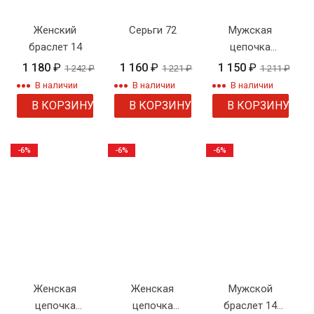
Женский
Серьги 72
Мужская
браслет 14
цепочка
плетения
1 180
₽
1 160
₽
1 150
₽
1 242
₽
1 221
₽
1 211
₽
"Панцирное"
В наличии
В наличии
В наличии
В КОРЗИНУ
В КОРЗИНУ
В КОРЗИНУ
-6%
-6%
-6%
Женская
Женская
Мужской
цепочка
цепочка
браслет 14