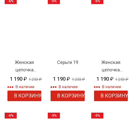
-6%
-6%
-6%
Женская
Серьги 19
Женская
цепочка
цепочка
плетения
"Габриэль"
1 190
₽
1 190
₽
1 190
₽
1 253
₽
1 253
₽
1 253
₽
"Улитка"
В наличии
В наличии
В наличии
двойная
В КОРЗИНУ
В КОРЗИНУ
В КОРЗИНУ
-6%
-5%
-5%