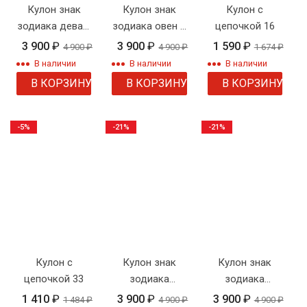
Кулон знак
Кулон знак
Кулон с
зодиака дева с
зодиака овен с
цепочкой 16
цепочкой
цепочкой
3 900
₽
3 900
₽
1 590
₽
4 900
₽
4 900
₽
1 674
₽
В наличии
В наличии
В наличии
В КОРЗИНУ
В КОРЗИНУ
В КОРЗИНУ
-5%
-21%
-21%
Кулон с
Кулон знак
Кулон знак
цепочкой 33
зодиака
зодиака
скорпион с
близнецы с
1 410
₽
3 900
₽
3 900
₽
1 484
₽
4 900
₽
4 900
₽