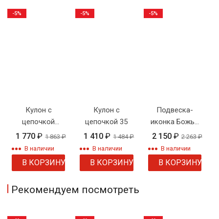
-5%
-5%
-5%
Кулон с
Кулон с
Подвеска-
цепочкой
цепочкой 35
иконка Божья
"Сердце Love"
Матерь с
1 770
₽
1 410
₽
2 150
₽
1 863
₽
1 484
₽
2 263
₽
цепочкой
В наличии
В наличии
В наличии
В КОРЗИНУ
В КОРЗИНУ
В КОРЗИНУ
Рекомендуем посмотреть