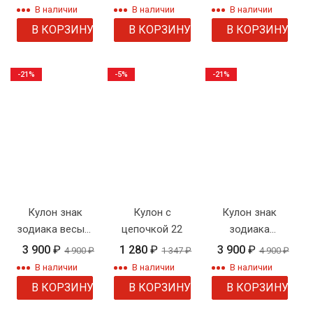
цепочкой
цепочкой
В наличии
В наличии
В наличии
В КОРЗИНУ
В КОРЗИНУ
В КОРЗИНУ
-21%
-5%
-21%
Кулон знак
Кулон с
Кулон знак
зодиака весы с
цепочкой 22
зодиака
цепочкой
козерог с
3 900
₽
1 280
₽
3 900
₽
4 900
₽
1 347
₽
4 900
₽
цепочкой
В наличии
В наличии
В наличии
В КОРЗИНУ
В КОРЗИНУ
В КОРЗИНУ