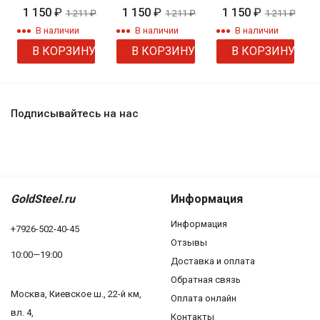
плетения
плетения
панцирь
1 150
₽
1 150
₽
1 150
₽
1 211
₽
1 211
₽
1 211
₽
"Сингапур"
"Шнурок"
В наличии
В наличии
В наличии
крученый
В КОРЗИНУ
В КОРЗИНУ
В КОРЗИНУ
Подписывайтесь на нас
GoldSteel.ru
Информация
Информация
+7926-502-40-45
Отзывы
10:00—19:00
Доставка и оплата
Обратная связь
Москва, Киевское ш., 22-й км,
Оплата онлайн
вл. 4,
Контакты