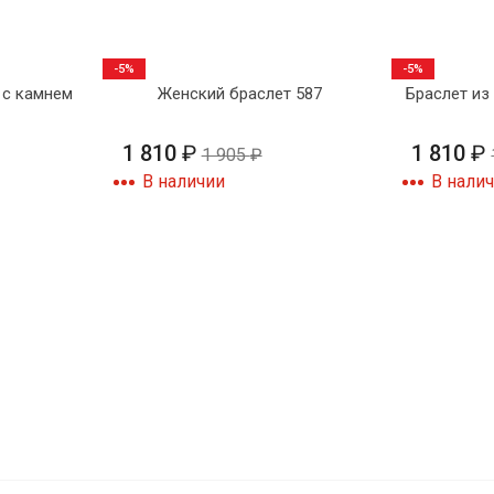
-5%
-5%
 с камнем
Женский браслет 587
Браслет из 
1 810
₽
1 810
₽
1 905
₽
В наличии
В нали