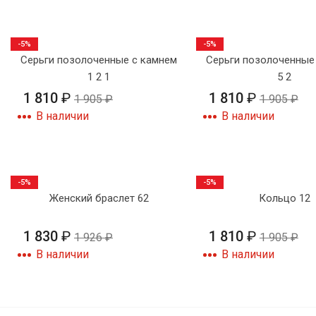
-5%
-5%
Серьги позолоченные с камнем
Серьги позолоченные
1 2 1
5 2
1 810
₽
1 810
₽
1 905
₽
1 905
₽
В наличии
В наличии
-5%
-5%
Женский браслет 62
Кольцо 12
1 830
₽
1 810
₽
1 926
₽
1 905
₽
В наличии
В наличии