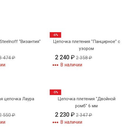
-6%
teelnoff "Византия"
Цепочка плетения "Панцирное" с
узором
2 240
₽
3 474
₽
2 358
₽
чии
В наличии
-5%
я цепочка Лаура
Цепочка плетения "Двойной
ромб" 6 мм
2 230
₽
2 550
₽
2 347
₽
чии
В наличии