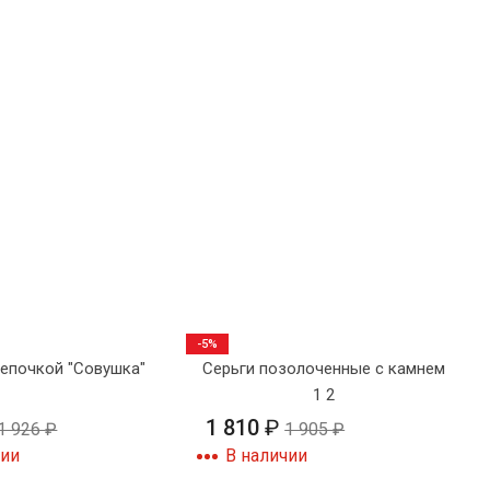
-5%
цепочкой "Совушка"
Серьги позолоченные с камнем
1 2
1 810
₽
1 926
₽
1 905
₽
чии
В наличии