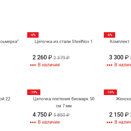
-6%
-6%
осьмерка"
Цепочка из стали SteelNov 1
Комплект S
2 260
₽
3 300
₽
2 379
₽
В наличии
В нали
-19%
-16%
ой 22
Цепочка плетения бисмарк 50
Женска
см 7 мм
4 750
₽
2 150
₽
5 850
₽
В наличии
В нали