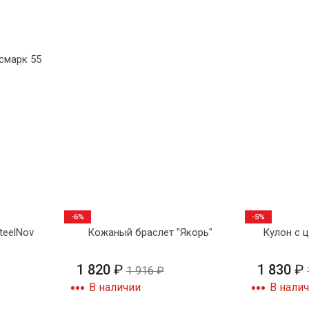
смарк 55
-6%
-5%
teelNov
Кожаный браслет "Якорь"
Кулон с 
1 820
₽
1 830
₽
1 916
₽
В наличии
В нали