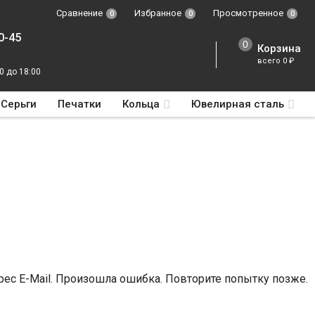
Сравнение
Избранное
Просмотренное
0
0
0
0-45
Корзина
всего
0
₽
0 до 18:00
Серьги
Печатки
Кольца
Ювелирная сталь
ес E-Mail.
Произошла ошибка. Повторите попытку позже.