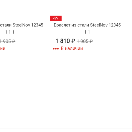
-5%
стали SteelNov 12345
Браслет из стали SteelNov 12345
1 1 1
1 1
1 810
₽
1 905
₽
1 905
₽
чии
В наличии