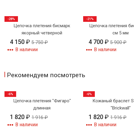
-28%
-21%
Цепочка плетения бисмарк
Цепочка плетения би
якорный четверной
см 5 мм
4 150
₽
4 700
₽
5 750
₽
5 900
₽
В наличии
В наличии
Рекомендуем посмотреть
-6%
-6%
Цепочка плетения "Фигаро"
Кожаный браслет S
длинная
"Brickwall"
1 820
₽
1 820
₽
1 916
₽
1 916
₽
В наличии
В наличии