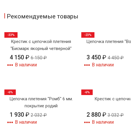
Рекомендуемые товары
-33%
-23%
Крестик с цепочкой плетения
Цепочка плетения "В
"Бисмарк якорный четверной"
4 150
₽
3 450
₽
6 150
₽
4 450
₽
В наличии
В наличии
-6%
-6%
Цепочка плетения "Ромб" 6 мм.
Крестик с цепочк
покрытие родий
1 930
₽
2 880
₽
2 032
₽
3 032
₽
В наличии
В наличии