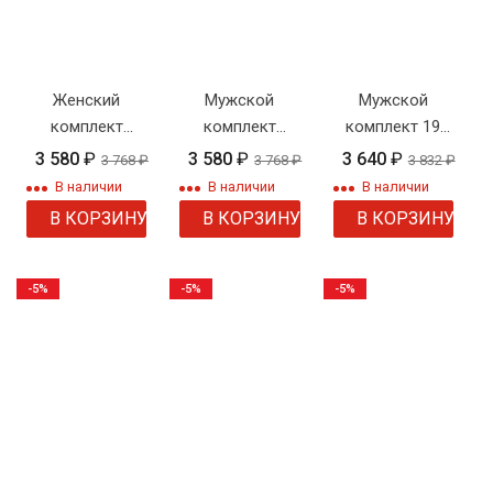
Женский
Мужской
Мужской
комплект
комплект
комплект 19
Симона
плетения
панцирное
3 580
₽
3 580
₽
3 640
₽
3 768
₽
3 768
₽
3 832
₽
"Панцирное" с
плетение
В наличии
В наличии
В наличии
узором
В КОРЗИНУ
В КОРЗИНУ
В КОРЗИНУ
-5%
-5%
-5%