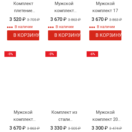
Комплект
Мужской
Мужской
плетение
комплект
комплект 17
"Панцирное" 6
плетение
3 520
₽
3 670
₽
3 670
₽
3 705
₽
3 863
₽
3 863
₽
мм. родиевое
двойной
В наличии
В наличии
В наличии
покрытие
панцирь 2
В КОРЗИНУ
В КОРЗИНУ
В КОРЗИНУ
-5%
-5%
-6%
Мужской
Комплект из
Мужской
комплект
стали
комплект 20
плетение
Steeelnoff
панцирное
3 670
₽
3 330
₽
3 300
₽
3 863
₽
3 505
₽
3 474
₽