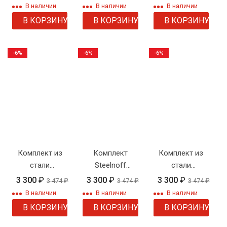
двойной
плетение
В наличии
В наличии
В наличии
панцирь 1
тонкое
В КОРЗИНУ
В КОРЗИНУ
В КОРЗИНУ
-6%
-6%
-6%
Комплект из
Комплект
Комплект из
стали
Steelnoff
стали
"Византийский
"Византия"
Steeelnoff
3 300
₽
3 300
₽
3 300
₽
3 474
₽
3 474
₽
3 474
₽
blacksteel"
В наличии
В наличии
В наличии
Steeelnoff
В КОРЗИНУ
В КОРЗИНУ
В КОРЗИНУ