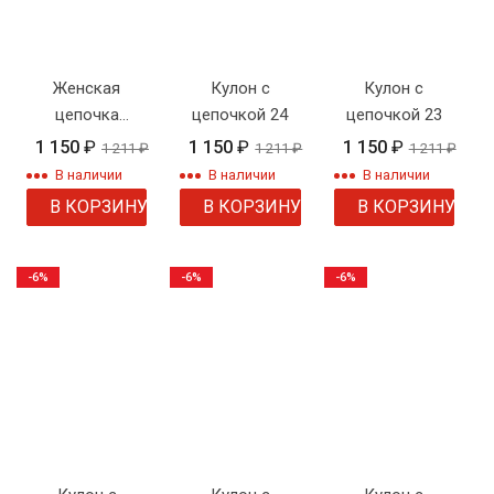
Женская
Кулон с
Кулон с
цепочка
цепочкой 24
цепочкой 23
плетения
1 150
₽
1 150
₽
1 150
₽
1 211
₽
1 211
₽
1 211
₽
"Панцирное"
В наличии
В наличии
В наличии
В КОРЗИНУ
В КОРЗИНУ
В КОРЗИНУ
-6%
-6%
-6%