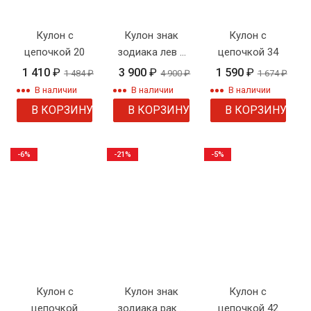
Кулон с
Кулон знак
Кулон с
цепочкой 20
зодиака лев с
цепочкой 34
цепочкой
1 410
₽
3 900
₽
1 590
₽
1 484
₽
4 900
₽
1 674
₽
В наличии
В наличии
В наличии
В КОРЗИНУ
В КОРЗИНУ
В КОРЗИНУ
-6%
-21%
-5%
Кулон с
Кулон знак
Кулон с
цепочкой
зодиака рак с
цепочкой 42