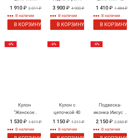
"Сердце
цепочкой
1 910
₽
3 900
₽
1 410
₽
2 011
₽
4 900
₽
1 484
₽
ангела"
В наличии
В наличии
В наличии
В КОРЗИНУ
В КОРЗИНУ
В КОРЗИНУ
-6%
-6%
-5%
Кулон
Кулон с
Подвеска-
"Женское
цепочкой 40
иконка Иисус с
сердце с
цепочкой
1 530
₽
1 150
₽
2 150
₽
1 611
₽
1 211
₽
2 263
₽
фианитами"
(католическая)
В наличии
В наличии
В наличии