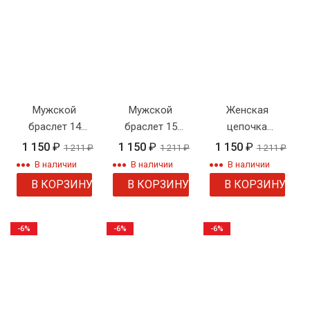
Мужской
Мужской
Женская
браслет 14
браслет 15
цепочка
панцирь
плетение
плетения
1 150
₽
1 150
₽
1 150
₽
1 211
₽
1 211
₽
1 211
₽
панцирное
"Панцирное"
В наличии
В наличии
В наличии
плоское
В КОРЗИНУ
В КОРЗИНУ
В КОРЗИНУ
-6%
-6%
-6%