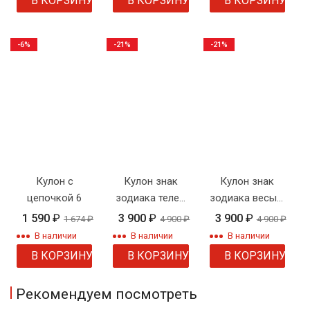
В КОРЗИНУ
В КОРЗИНУ
В КОРЗИНУ
-6%
-21%
-21%
Кулон с
Кулон знак
Кулон знак
цепочкой 6
зодиака телец
зодиака весы с
с цепочкой
цепочкой
1 590
₽
3 900
₽
3 900
₽
1 674
₽
4 900
₽
4 900
₽
В наличии
В наличии
В наличии
В КОРЗИНУ
В КОРЗИНУ
В КОРЗИНУ
Рекомендуем посмотреть