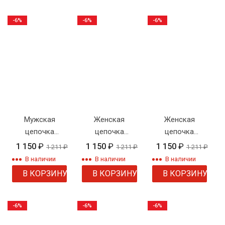
-6%
-6%
-6%
Мужская
Женская
Женская
цепочка
цепочка
цепочка
плетения
плетения
плетения
1 150
₽
1 150
₽
1 150
₽
1 211
₽
1 211
₽
1 211
₽
"Панцирное"
"Сингапур"
"Шнурок"
В наличии
В наличии
В наличии
крученый
В КОРЗИНУ
В КОРЗИНУ
В КОРЗИНУ
-6%
-6%
-6%