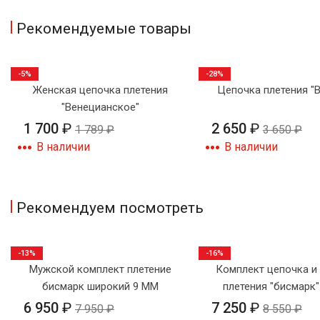
Рекомендуемые товары
-5%
-28%
Женская цепочка плетения
Цепочка плетения "
"Венецианское"
1 700
₽
2 650
₽
1 789
₽
3 650
₽
В наличии
В наличии
Рекомендуем посмотреть
-13%
-16%
Мужской комплект плетение
Комплект цепочка и
бисмарк широкий 9 ММ
плетения "бисмарк"
крестиком №
6 950
₽
7 250
₽
7 950
₽
8 550
₽