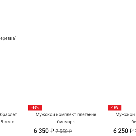
Веревка"
-16%
-18%
 браслет
Мужской комплект плетение
Мужской 
 9 мм с
бисмарк
б
4
6 350
₽
6 250
₽
7 550
₽