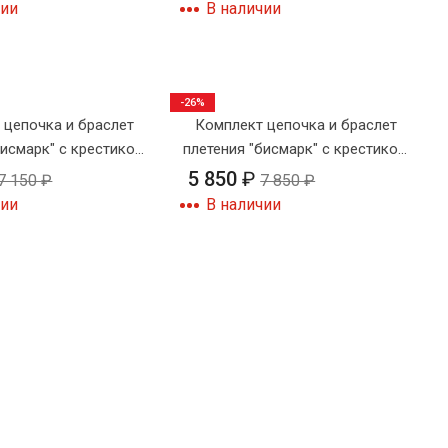
чии
В наличии
-26%
 цепочка и браслет
Комплект цепочка и браслет
бисмарк" с крестиком
плетения "бисмарк" с крестиком
№4-3
№2
5 850
₽
7 150
₽
7 850
₽
чии
В наличии