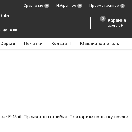
Сравнение
Избранное
Просмотренное
0
0
0
0-45
Корзина
всего
0
₽
0 до 18:00
Серьги
Печатки
Кольца
Ювелирная сталь
ес E-Mail.
Произошла ошибка. Повторите попытку позже.