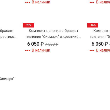
В наличии
В нали
-20%
-16%
 браслет
Комплект цепочка и браслет
Комплект
 крестиком
плетения "бисмарк" с крестиком
плетения "
№3
6 050
₽
6 050
₽
7 550
₽
В наличии
В нали
Бисмарк"