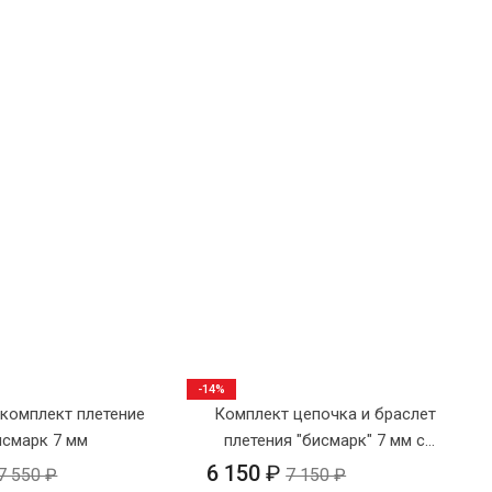
-14%
комплект плетение
Комплект цепочка и браслет
исмарк 7 мм
плетения "бисмарк" 7 мм с
крестиком №4
6 150
₽
7 550
₽
7 150
₽