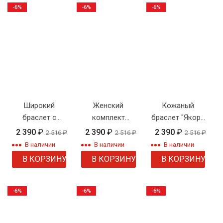
-6%
-6%
-6%
Широкий
Женский
Кожаный
браслет с
комплект
браслет "Якорь
фианитами
плетения
с черепами"
2 390
₽
2 390
₽
2 390
₽
2 516
₽
2 516
₽
2 516
₽
"Змейка"
В наличии
В наличии
В наличии
В КОРЗИНУ
В КОРЗИНУ
В КОРЗИНУ
-6%
-6%
-6%