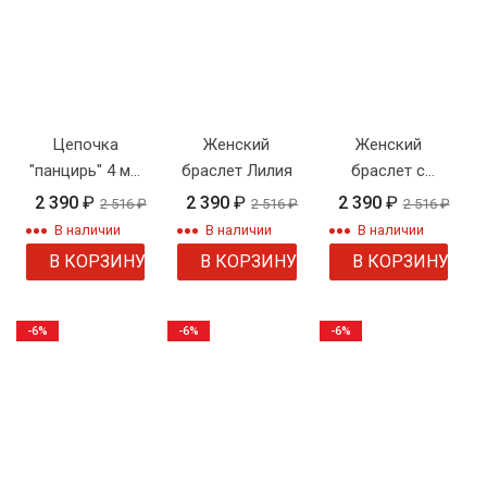
Цепочка
Женский
Женский
"панцирь" 4 мм
браслет Лилия
браслет с
родиевое
разноцветными
2 390
₽
2 390
₽
2 390
₽
2 516
₽
2 516
₽
2 516
₽
покрытие
фианитами
В наличии
В наличии
В наличии
В КОРЗИНУ
В КОРЗИНУ
В КОРЗИНУ
-6%
-6%
-6%