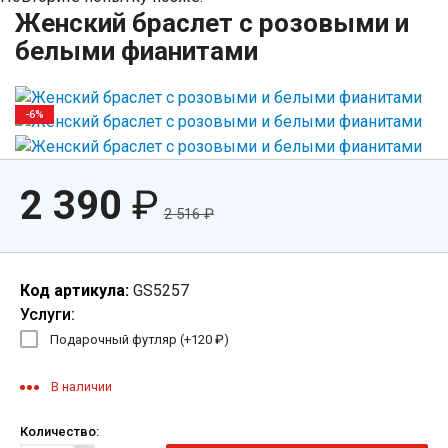
Женский браслет с розовыми и
белыми фианитами
-6%
2 390
₽
2 516
₽
Код артикула:
GS5257
Услуги:
Подарочный футляр (+
120
₽
)
В наличии
Количество: