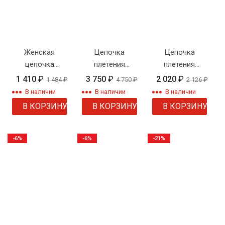
Женская
Цепочка
Цепочка
цепочка
плетения
плетения
плетения
"Восьмерка"
"Панцирное" с
1 410
₽
3 750
₽
2 020
₽
1 484
₽
4 750
₽
2 126
₽
"Шнурок" с
узором
В наличии
В наличии
В наличии
рисунком
В КОРЗИНУ
В КОРЗИНУ
В КОРЗИНУ
-6%
-6%
-21%