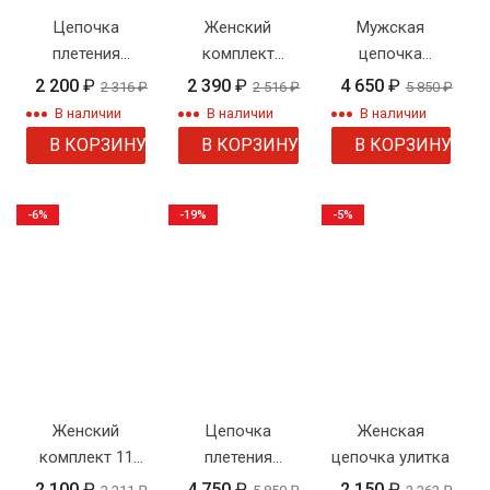
Цепочка
Женский
Мужская
плетения
комплект
цепочка
"Панцирное
плетения
плетения
2 200
₽
2 390
₽
4 650
₽
2 316
₽
2 516
₽
5 850
₽
овальное"
"Змейка"
бисмарк
В наличии
В наличии
В наличии
В КОРЗИНУ
В КОРЗИНУ
В КОРЗИНУ
-6%
-19%
-5%
Женский
Цепочка
Женская
комплект 11
плетения
цепочка улитка
косичка
бисмарк 50 см
2 100
₽
4 750
₽
2 150
₽