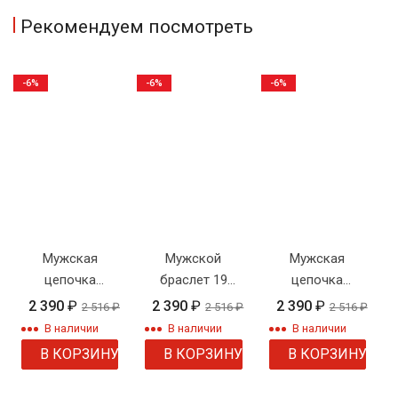
Рекомендуем посмотреть
-6%
-6%
-6%
Мужская
Мужской
Мужская
цепочка
браслет 19
цепочка
плетения
фигаро
плетения
2 390
₽
2 390
₽
2 390
₽
2 516
₽
2 516
₽
2 516
₽
"Фигаро"
якорное
В наличии
В наличии
В наличии
двойное
В КОРЗИНУ
В КОРЗИНУ
В КОРЗИНУ