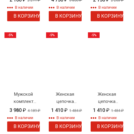
2 211
₽
5 850
₽
2 263
₽
7 мм
В наличии
В наличии
В наличии
В КОРЗИНУ
В КОРЗИНУ
В КОРЗИНУ
-5%
-5%
-5%
Мужской
Женская
Женская
комплект
цепочка
цепочка
плетение
плетения
плетения
3 980
₽
1 410
₽
1 410
₽
4 189
₽
1 484
₽
1 484
₽
двойной ромб
"Шнурок" со
"Панцирь" с
В наличии
В наличии
В наличии
вставками
рисунком
В КОРЗИНУ
В КОРЗИНУ
В КОРЗИНУ