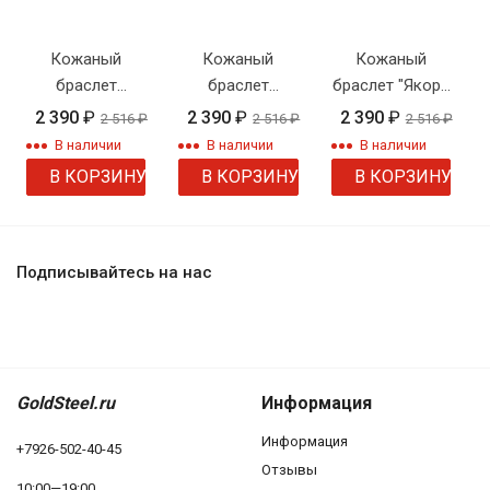
Кожаный
Кожаный
Кожаный
браслет
браслет
браслет "Якорь
SteelNov
"Медведь"
с черепами"
2 390
₽
2 390
₽
2 390
₽
2 516
₽
2 516
₽
2 516
₽
"GoldCross"
двойной
В наличии
В наличии
В наличии
плетеный
В КОРЗИНУ
В КОРЗИНУ
В КОРЗИНУ
Подписывайтесь на нас
GoldSteel.ru
Информация
Информация
+7926-502-40-45
Отзывы
10:00—19:00