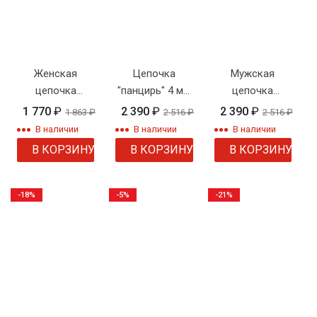
Женская
Цепочка
Мужская
цепочка
"панцирь" 4 мм
цепочка
ручного
родиевое
плетения
1 770
₽
2 390
₽
2 390
₽
1 863
₽
2 516
₽
2 516
₽
плетения
покрытие
якорное
В наличии
В наличии
В наличии
двойное
В КОРЗИНУ
В КОРЗИНУ
В КОРЗИНУ
-18%
-5%
-21%