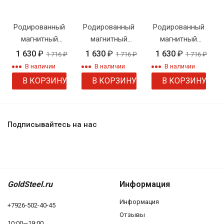
Родированный
Родированный
Родированный
магнитный
магнитный
магнитный
браслет
браслет
браслет
1 630
₽
1 630
₽
1 630
₽
1 716
₽
1 716
₽
1 716
₽
Steelnov
Steelnov
Steelnov
В наличии
В наличии
В наличии
B41449
B41448
B41447
В КОРЗИНУ
В КОРЗИНУ
В КОРЗИНУ
Подписывайтесь на нас
GoldSteel.ru
Информация
Информация
+7926-502-40-45
Отзывы
10:00—19:00