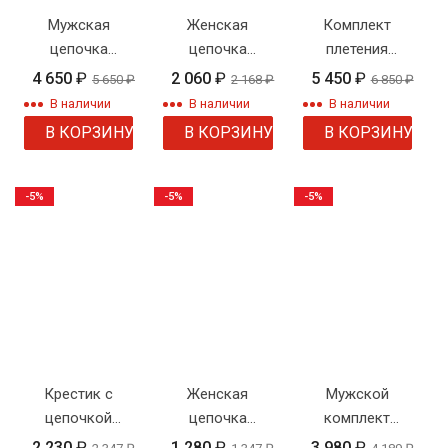
Мужская
Женская
Комплект
цепочка
цепочка
плетения
плетения
"Колосок
"Бисмарк" №6
4 650
₽
2 060
₽
5 450
₽
5 650
₽
2 168
₽
6 850
₽
"Объемная
модерн"
В наличии
В наличии
В наличии
восьмерка"
В КОРЗИНУ
В КОРЗИНУ
В КОРЗИНУ
-5%
-5%
-5%
Крестик с
Женская
Мужской
цепочкой
цепочка
комплект
плетения
плетения
плетение
2 230
₽
1 280
₽
3 980
₽