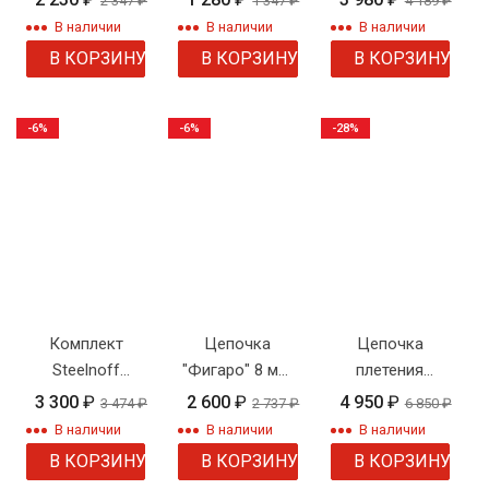
2 347
₽
1 347
₽
4 189
₽
"Веревка"
"Серпантин"
якорное
В наличии
В наличии
В наличии
двойное
В КОРЗИНУ
В КОРЗИНУ
В КОРЗИНУ
-6%
-6%
-28%
Комплект
Цепочка
Цепочка
Steelnoff
"Фигаро" 8 мм.
плетения
"Византия"
родиевое
бисмарк 8 мм
3 300
₽
2 600
₽
4 950
₽
3 474
₽
2 737
₽
6 850
₽
покрытие
В наличии
В наличии
В наличии
В КОРЗИНУ
В КОРЗИНУ
В КОРЗИНУ