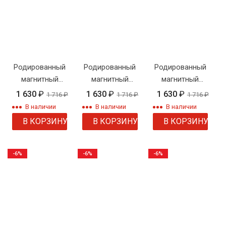
Родированный
Родированный
Родированный
магнитный
магнитный
магнитный
браслет
браслет
браслет
1 630
₽
1 630
₽
1 630
₽
1 716
₽
1 716
₽
1 716
₽
Steelnov
Steelnov
Steelnov
В наличии
В наличии
В наличии
B41452
B41451
B41450
В КОРЗИНУ
В КОРЗИНУ
В КОРЗИНУ
-6%
-6%
-6%