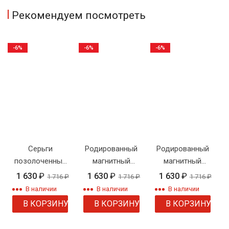
Рекомендуем посмотреть
-6%
-6%
-6%
Серьги
Родированный
Родированный
позолоченные
магнитный
магнитный
с камнем 1 2 1
браслет
браслет
1 630
₽
1 630
₽
1 630
₽
1 716
₽
1 716
₽
1 716
₽
2
Steelnov
Steelnov
В наличии
В наличии
В наличии
B41455
B41456
В КОРЗИНУ
В КОРЗИНУ
В КОРЗИНУ