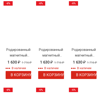
-6%
-6%
-6%
Родированный
Родированный
Родированный
магнитный
магнитный
магнитный
браслет
браслет
браслет
1 630
₽
1 630
₽
1 630
₽
1 716
₽
1 716
₽
1 716
₽
Steelnov
Steelnov
Steelnov
В наличии
В наличии
В наличии
B41457
B41454
B41453
В КОРЗИНУ
В КОРЗИНУ
В КОРЗИНУ
-6%
-6%
-6%