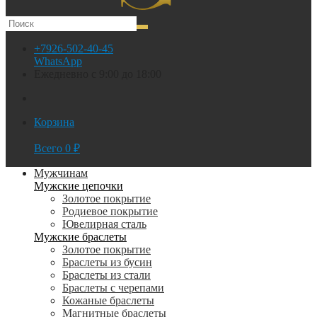
+7926-502-40-45
WhatsApp
Ежедневно с 9:00 до 18:00
Корзина
Всего
0
₽
Мужчинам
Мужские цепочки
Золотое покрытие
Родиевое покрытие
Ювелирная сталь
Мужские браслеты
Золотое покрытие
Браслеты из бусин
Браслеты из стали
Браслеты с черепами
Кожаные браслеты
Магнитные браслеты