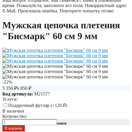
Ваш вопрос отправлен. Мы свяжемся с Вами в ближайшее
время.
Пожалуйста, заполните все поля.
Некорректный адрес
E-Mail.
Произошла ошибка. Повторите попытку позже.
Мужская цепочка плетения
"Бисмарк" 60 см 9 мм
-22%
5 350
₽
6 850
₽
Код артикула:
M21577
Услуги:
Подарочный футляр (+
120
₽
)
В наличии
Количество: